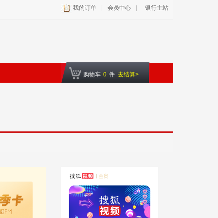
我的订单
|
会员中心
|
银行主站
购物车
0
件
去结算>