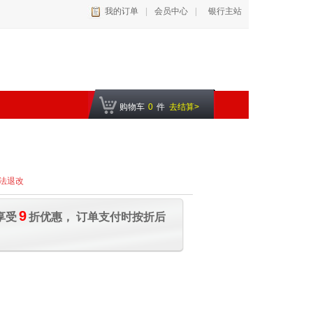
我的订单
|
会员中心
|
银行主站
购物车
0
件
去结算>
法退改
9
享受
折优惠， 订单支付时按折后