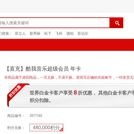
门搜索：
双立人
新秀丽
松下
飞科
德铂
苏泊尔
【直充】酷我音乐超级会员 年卡
本商品属于虚拟商品，一旦兑换，不退不换。请填写正确的充值账号，一经发货无
8
世界白金卡客户享受
折优惠， 其他白金卡客户
积分扣除。
商品编号：
357740
480,000
积分
积分兑换：