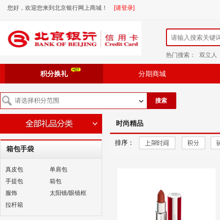
您好，欢迎您来到北京银行网上商城！
[请登录]
热门搜索：
双立人
积分换礼
分期商城
搜索
时尚精品
排序：
箱包手袋
真皮包
单肩包
手提包
箱包
服饰
太阳镜/眼镜框
拉杆箱