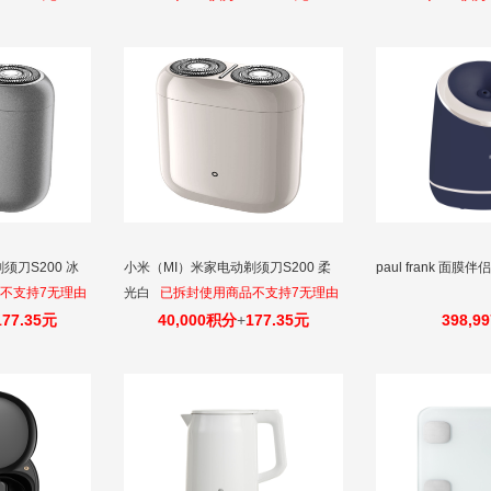
须刀S200 冰
小米（MI）米家电动剃须刀S200 柔
paul frank 面膜
不支持7无理由
光白
已拆封使用商品不支持7无理由
退换货！
177.35元
40,000积分
+
177.35元
398,9