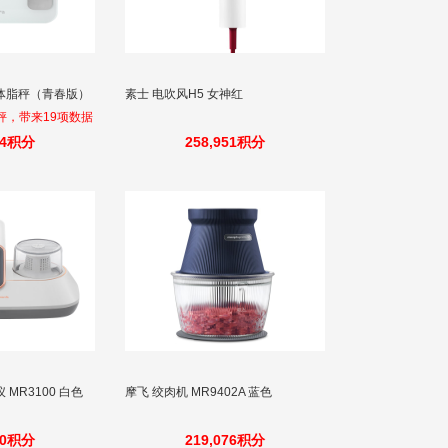
体脂秤（青春版）
素士 电吹风H5 女神红
秤，带来19项数据
肩健身房专业设备
04积分
258,951积分
 MR3100 白色
摩飞 绞肉机 MR9402A 蓝色
10积分
219,076积分