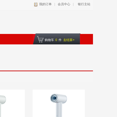
我的订单
|
会员中心
|
银行主站
购物车
0
件
去结算>