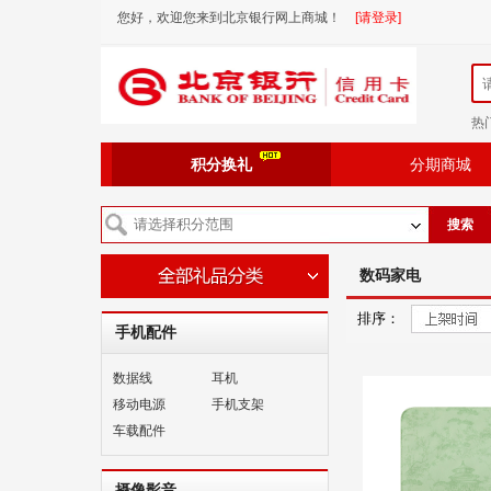
您好，欢迎您来到北京银行网上商城！
[请登录]
热
积分换礼
分期商城
搜索
数码家电
排序：
手机配件
数据线
耳机
移动电源
手机支架
车载配件
摄像影音