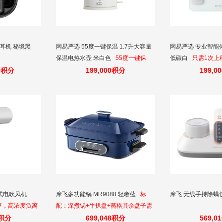
S2耳机 秘境黑
网易严选 55度一键保温 1.7升大容量
网易严选 专业智能
保温电热水壶 米白色
55度一键保
低碳白
只需1次上
温，办公家庭多场景使用
的智能体脂秤，比
00积分
199,000积分
199,0
式电吹风机
摩飞多功能锅 MR9088 轻奢蓝
标
摩飞 无线手持除螨仪
功率，高浓度负离
配：深煮锅+牛扒盘+蒸格其余盘子需
而易举
要单独购买非标配
1积分
699,048积分
569,0