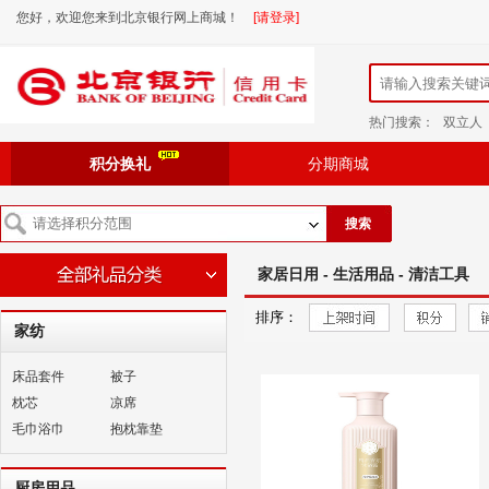
您好，欢迎您来到北京银行网上商城！
[请登录]
热门搜索：
双立人
积分换礼
分期商城
搜索
家居日用 - 生活用品 - 清洁工具
排序：
家纺
床品套件
被子
枕芯
凉席
毛巾浴巾
抱枕靠垫
厨房用品