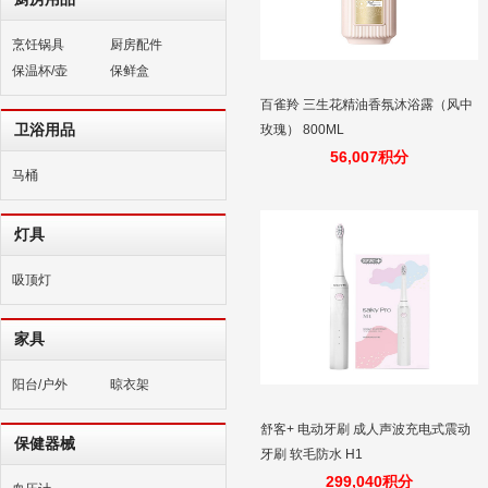
烹饪锅具
厨房配件
保温杯/壶
保鲜盒
百雀羚 三生花精油香氛沐浴露（风中
卫浴用品
玫瑰） 800ML
56,007积分
马桶
灯具
吸顶灯
家具
阳台/户外
晾衣架
舒客+ 电动牙刷 成人声波充电式震动
保健器械
牙刷 软毛防水 H1
299,040积分