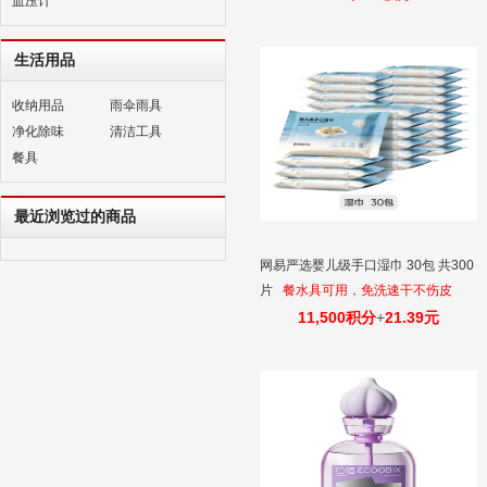
血压计
生活用品
收纳用品
雨伞雨具
净化除味
清洁工具
餐具
最近浏览过的商品
网易严选婴儿级手口湿巾 30包 共300
片
餐水具可用，免洗速干不伤皮
肤，50/10片装
11,500积分
+
21.39元