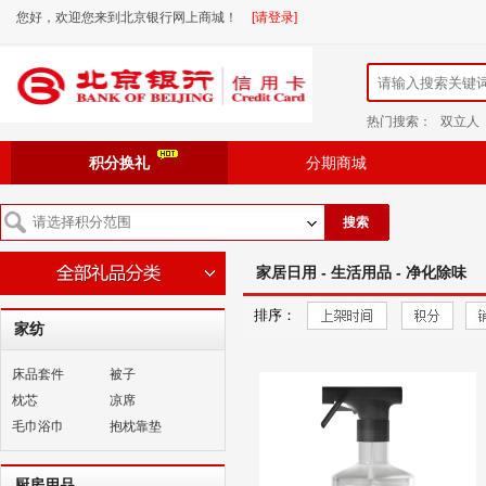
您好，欢迎您来到北京银行网上商城！
[请登录]
热门搜索：
双立人
积分换礼
分期商城
搜索
家居日用 - 生活用品 - 净化除味
排序：
家纺
床品套件
被子
枕芯
凉席
毛巾浴巾
抱枕靠垫
厨房用品