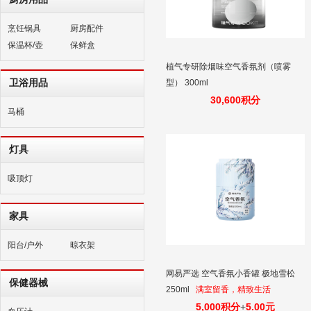
烹饪锅具
厨房配件
保温杯/壶
保鲜盒
植气专研除烟味空气香氛剂（喷雾
卫浴用品
型） 300ml
30,600积分
马桶
灯具
吸顶灯
家具
阳台/户外
晾衣架
网易严选 空气香氛小香罐 极地雪松
保健器械
250ml
满室留香，精致生活
5,000积分
+
5.00元