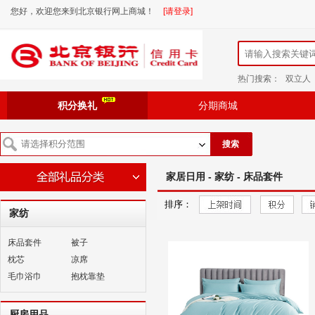
您好，欢迎您来到北京银行网上商城！
[请登录]
热门搜索：
双立人
积分换礼
分期商城
搜索
家居日用 - 家纺 - 床品套件
排序：
家纺
床品套件
被子
枕芯
凉席
毛巾浴巾
抱枕靠垫
厨房用品