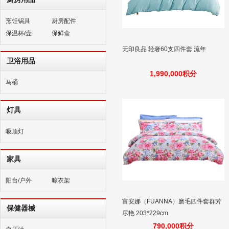
烹饪锅具
厨房配件
保温杯/壶
保鲜盒
无印良品 轻奢60支四件套 流年
卫浴用品
1,990,000积分
马桶
灯具
吸顶灯
家具
阳台/户外
晾衣架
富安娜（FUANNA）磨毛四件套群芳
保健器械
尽艳 203*229cm
790,000积分