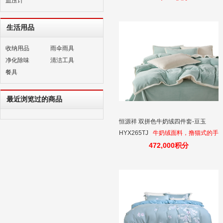
血压计
生活用品
收纳用品
雨伞雨具
净化除味
清洁工具
餐具
最近浏览过的商品
恒源祥 双拼色牛奶绒四件套-豆玉
HYX265TJ
牛奶绒面料，撸猫式的手
感，保暖聚温。
472,000积分