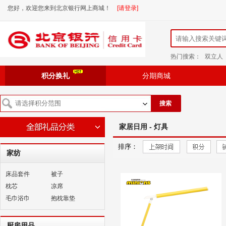
您好，欢迎您来到北京银行网上商城！
[请登录]
热门搜索：
双立人
积分换礼
分期商城
搜索
家居日用 - 灯具
排序：
家纺
床品套件
被子
枕芯
凉席
毛巾浴巾
抱枕靠垫
厨房用品