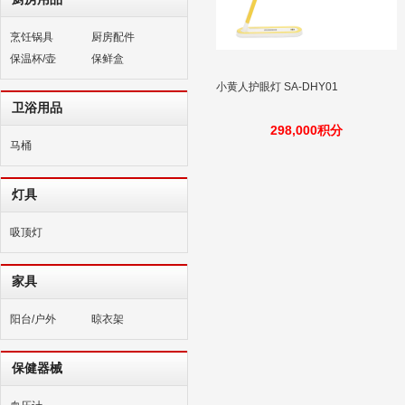
烹饪锅具
厨房配件
保温杯/壶
保鲜盒
小黄人护眼灯 SA-DHY01
卫浴用品
298,000积分
马桶
灯具
吸顶灯
家具
阳台/户外
晾衣架
保健器械