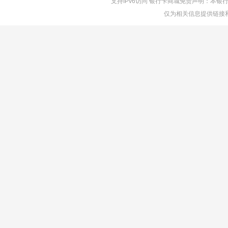
支持IPv6访问 银行卡商城免责声明：本
仅为相关信息提供链接