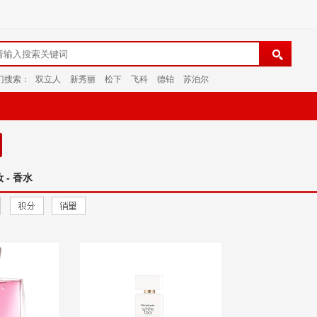
门搜索：
双立人
新秀丽
松下
飞科
德铂
苏泊尔
 - 香水