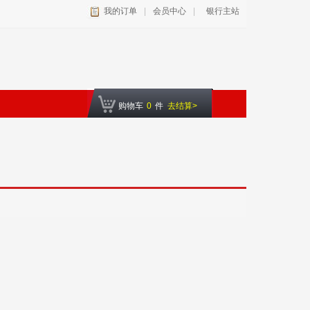
我的订单
|
会员中心
|
银行主站
购物车
0
件
去结算>