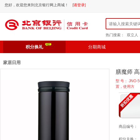
您好，欢迎您来到北京银行网上商城！
[请登录]
热门搜索：
双立人
积分换礼
分期商城
家居日用
膳魔师 高
型 号： JNO-
置，使用方
商品编号：
积分兑换：