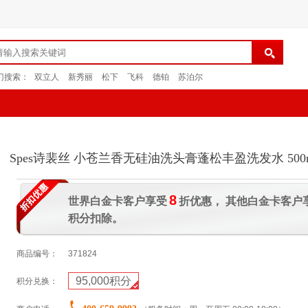
门搜索：
双立人
新秀丽
松下
飞科
德铂
苏泊尔
Spes诗裴丝 小苍兰香无硅油洗头膏蓬松丰盈洗发水 500
8
世界白金卡客户享受
折优惠， 其他白金卡客户
积分扣除。
商品编号：
371824
95,000
积分
积分兑换：