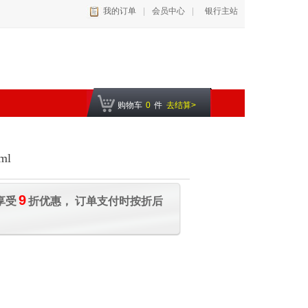
我的订单
|
会员中心
|
银行主站
购物车
0
件
去结算>
ml
9
享受
折优惠， 订单支付时按折后