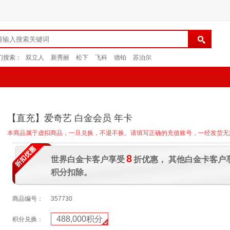
门搜索：
双立人
新秀丽
松下
飞科
德铂
苏泊尔
【直充】爱奇艺 白金会员 年卡
本商品属于虚拟商品，一旦兑换，不退不换。请填写正确的充值账号，一经发货无
8
世界白金卡客户享受
折优惠， 其他白金卡客户
积分扣除。
商品编号：
357730
488,000
积分
积分兑换：