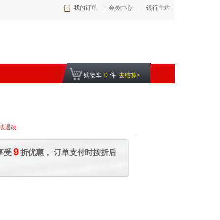
我的订单
|
会员中心
|
银行主站
购物车
0
件
去结算>
法退改
9
享受
折优惠， 订单支付时按折后